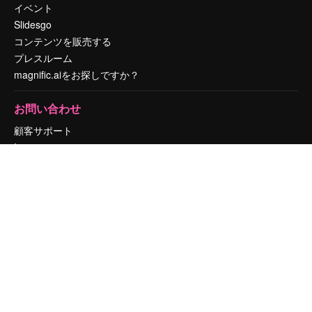
イベント
Slidesgo
コンテンツを販売する
プレスルーム
magnific.aiをお探しですか？
お問い合わせ
顧客サポート
Instagram
YouTube
LinkedIn
TikTok
Discord
X
Reddit
Copyright © 2010-
2026
Freepik Company S.L.U.
無断複写・転載を禁じま
す
.