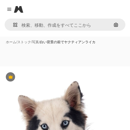
Magnific
Close menu
画像で
ホーム
/
ストック
/
写真
/
白い背景の前でヤクティアンライカ
Premium