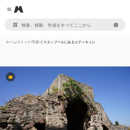
Magnific
Close menu
画像で
ホーム
/
ストック
/
写真
/
イスタンブールにあるエディキュレ
Premium