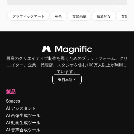
グラフィックアート
黄色
背景画像
抽象的な
背景グ
最高のクリエイティブ制作を導くためのプラットフォーム。クリ
エイター、企業、代理店、スタジオを含む100万人以上が利用し
ています。
日本語
製品
Spaces
AI アシスタント
AI 画像生成ツール
AI 動画生成ツール
AI 音声合成ツール