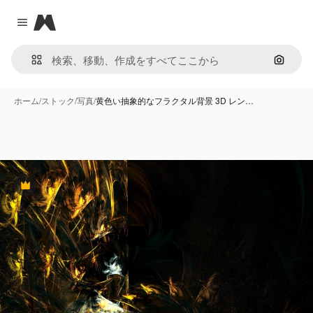
Magnific
Close menu
画像で
ホーム
/
ストック
/
写真
/
黄色い抽象的なフラクタル背景 3D レン…
Premium