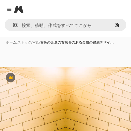
Magnific
Close menu
画像で
ホーム
/
ストック
/
写真
/
黄色の金属の質感傷のある金属の質感デザイ…
Premium