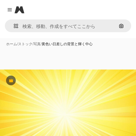
Magnific
Close menu
画像で
ホーム
/
ストック
/
写真
/
黄色い日差しの背景と輝く中心
Premium