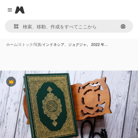
Magnific
Close menu
画像で
ホーム
/
ストック
/
写真
/
インドネシア、ジョグジャ。 2022 年…
Premium