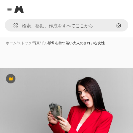
Magnific
Close menu
画像で
ホーム
/
ストック
/
写真
/
ドル紙幣を持つ若い大人のきれいな女性
Premium