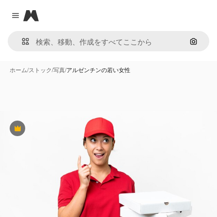
Magnific
Close menu
画像で
ホーム
/
ストック
/
写真
/
アルゼンチンの若い女性
Premium