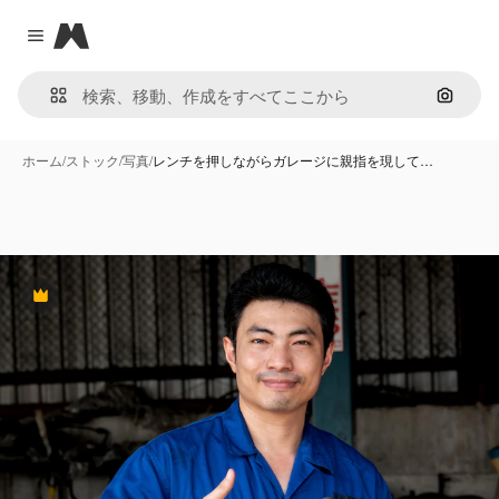
Magnific
Close menu
画像で
ホーム
/
ストック
/
写真
/
レンチを押しながらガレージに親指を現して…
Premium