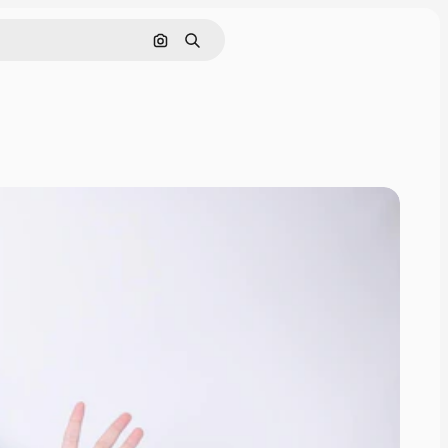
画像で検索
検索