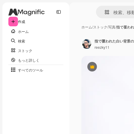
作成
ホーム
/
ストック
/
写真
/
指で覆わ
ホーム
検索
指で覆われた白い背景の
reezky11
ストック
もっと詳しく
Premium
すべてのツール