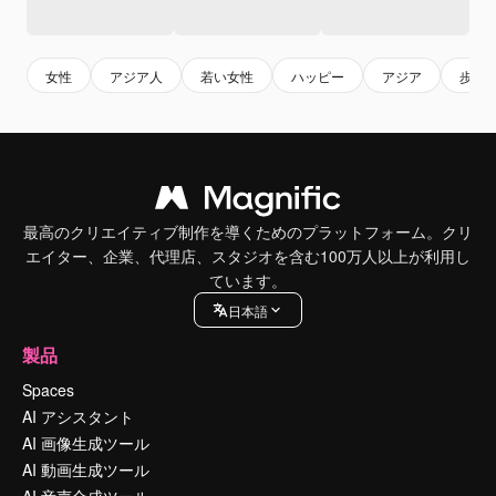
女性
アジア人
若い女性
ハッピー
アジア
歩く
最高のクリエイティブ制作を導くためのプラットフォーム。クリ
エイター、企業、代理店、スタジオを含む100万人以上が利用し
ています。
日本語
製品
Spaces
AI アシスタント
AI 画像生成ツール
AI 動画生成ツール