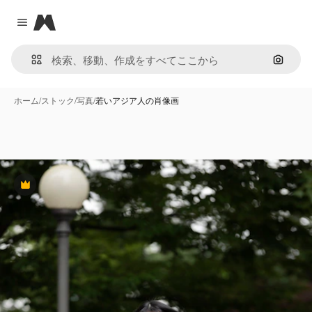
Magnific
Close menu
画像で
ホーム
/
ストック
/
写真
/
若いアジア人の肖像画
Premium