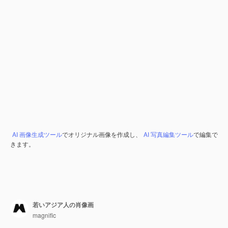
AI 画像生成ツール
でオリジナル画像を作成し、
AI 写真編集ツール
で編集で
きます。
若いアジア人の肖像画
magnific