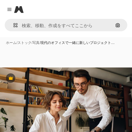
Magnific
Close menu
画像で
ホーム
/
ストック
/
写真
/
現代のオフィスで一緒に新しいプロジェクト…
Premium