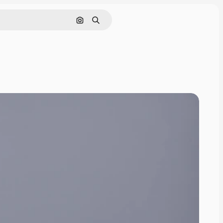
画像で検索
検索