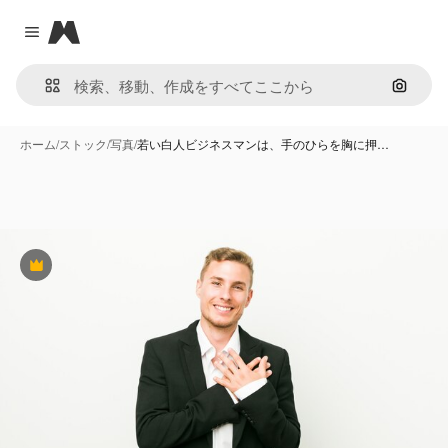
Magnific
Close menu
画像で
ホーム
/
ストック
/
写真
/
若い白人ビジネスマンは、手のひらを胸に押…
Premium