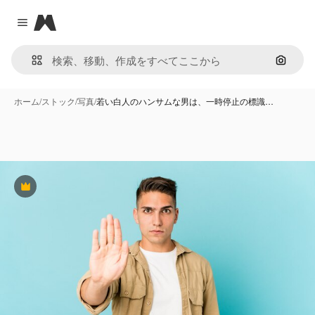
Magnific
Close menu
画像で
ホーム
/
ストック
/
写真
/
若い白人のハンサムな男は、一時停止の標識…
Premium