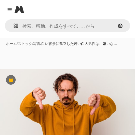
Magnific
Close menu
画像で
ホーム
/
ストック
/
写真
/
白い背景に孤立した若い白人男性は、嫌いな…
Premium