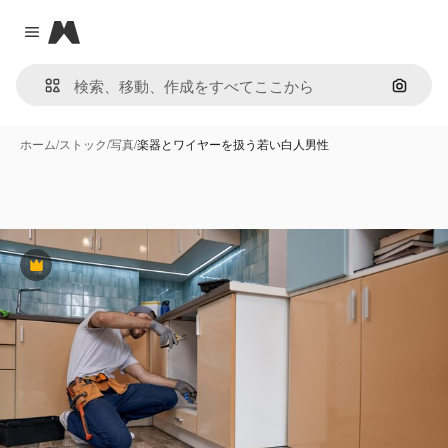
Magnific
Close menu
画像で
ホーム
/
ストック
/
写真
/
楽器とワイヤーを扱う若い白人男性
Premium