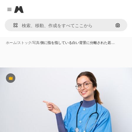
Magnific
Close menu
画像で
ホーム
/
ストック
/
写真
/
側に指を指している白い背景に分離された若…
Premium