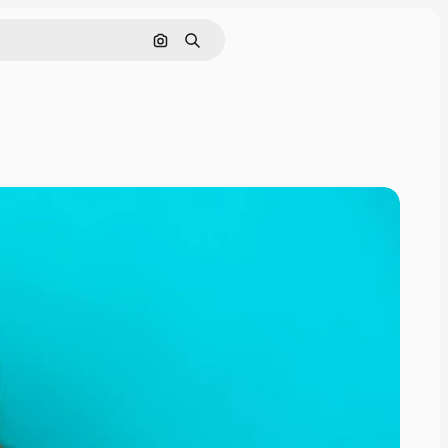
画像で検索
検索