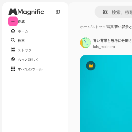
作成
ホーム
/
ストック
/
写真
/
青い背景
ホーム
検索
青い背景と思考に分離さ
luis_molinero
ストック
もっと詳しく
Premium
すべてのツール