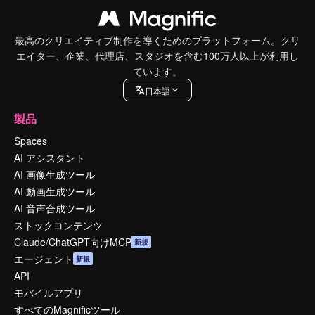
最高のクリエイティブ制作を導くためのプラットフォーム。クリ
エイター、企業、代理店、スタジオを含む100万人以上が利用し
ています。
日本語
製品
Spaces
AI アシスタント
AI 画像生成ツール
AI 動画生成ツール
AI 音声合成ツール
ストックコンテンツ
Claude/ChatGPT向けMCP
新規
エージェント
新規
API
モバイルアプリ
すべてのMagnificツール