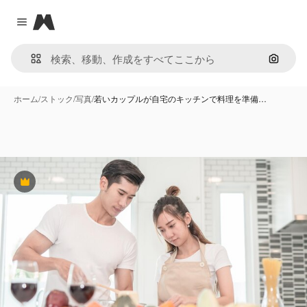
Magnific
Close menu
画像で
ホーム
/
ストック
/
写真
/
若いカップルが自宅のキッチンで料理を準備…
Premium