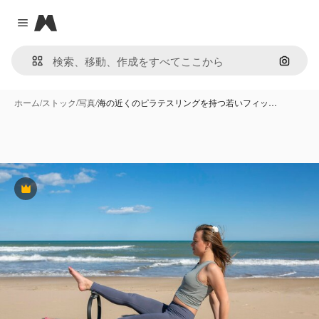
Magnific
Close menu
画像で
ホーム
/
ストック
/
写真
/
海の近くのピラテスリングを持つ若いフィッ…
Premium