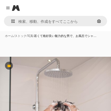
Magnific
Close menu
画像で
ホーム
/
ストック
/
写真
/
若くて格好良い魅力的な男で、お風呂でシャ…
Premium