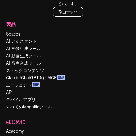
ています。
日本語
製品
Spaces
AI アシスタント
AI 画像生成ツール
AI 動画生成ツール
AI 音声合成ツール
ストックコンテンツ
Claude/ChatGPT向けMCP
新規
エージェント
新規
API
モバイルアプリ
すべてのMagnificツール
はじめに
Academy