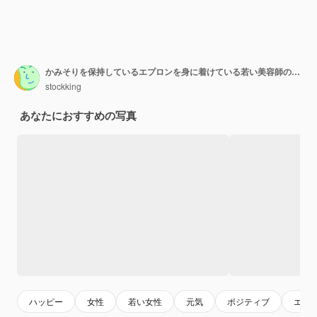
かみそりを保持しているエプロンを身に着けている若い美容師の女性は、オレンジ色の背景の上に立っている腕を持って幸せで前向きな笑顔でカメラを見て元気よく提示します
stockking
あなたにおすすめの写真
ハッピー
女性
若い女性
元気
ポジティブ
エプ