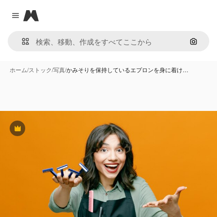
Magnific
Close menu
画像で
ホーム
/
ストック
/
写真
/
かみそりを保持しているエプロンを身に着け…
Premium