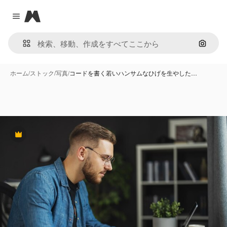
Magnific
Close menu
画像で
ホーム
/
ストック
/
写真
/
コードを書く若いハンサムなひげを生やした…
Premium