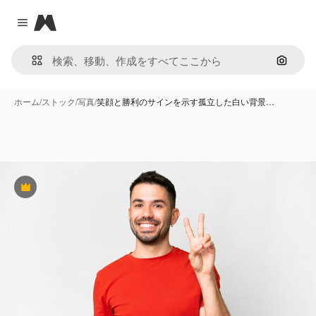
Magnific
Close menu
画像で
ホーム
/
ストック
/
写真
/
笑顔と勝利のサインを示す孤立した白い背景…
Premium