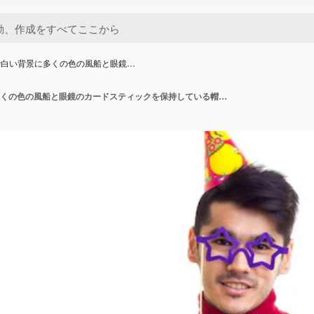
で白い背景に多くの色の風船と眼鏡…
スタジオで白い背景に多くの色の風船と眼鏡のカードスティックを保持している帽子を祝う赤いシャツの若いハンサムな男