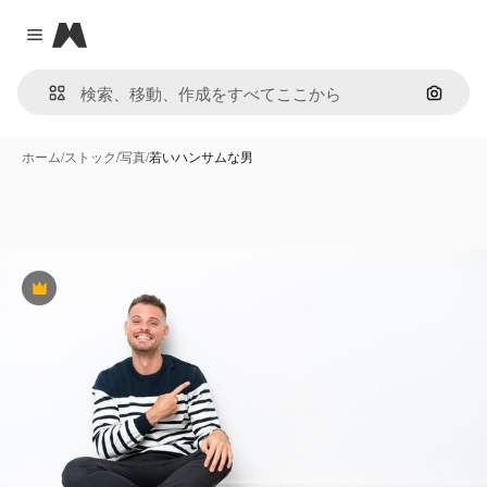
Magnific
Close menu
画像で
ホーム
/
ストック
/
写真
/
若いハンサムな男
Premium