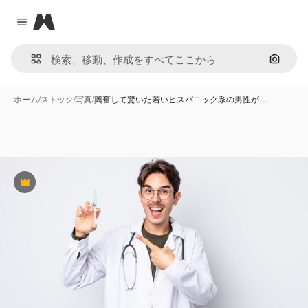
Magnific
Close menu
画像で
ホーム
/
ストック
/
写真
/
興奮して驚いた若いヒスパニック系の男性が…
Premium