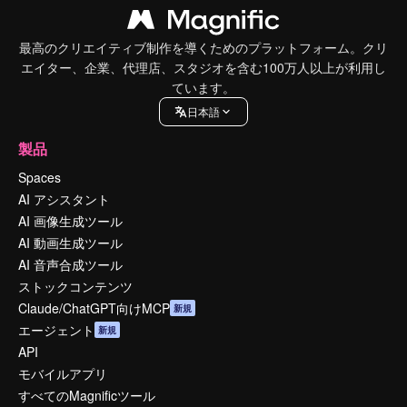
最高のクリエイティブ制作を導くためのプラットフォーム。クリ
エイター、企業、代理店、スタジオを含む100万人以上が利用し
ています。
日本語
製品
Spaces
AI アシスタント
AI 画像生成ツール
AI 動画生成ツール
AI 音声合成ツール
ストックコンテンツ
Claude/ChatGPT向けMCP
新規
エージェント
新規
API
モバイルアプリ
すべてのMagnificツール