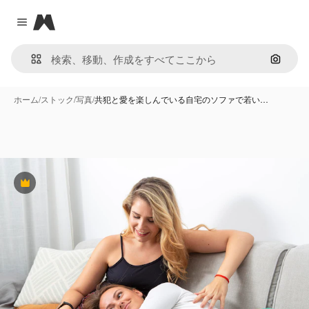
Magnific
Close menu
画像で
ホーム
/
ストック
/
写真
/
共犯と愛を楽しんでいる自宅のソファで若い…
Premium