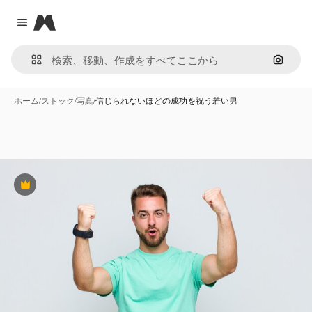
Magnific
Close menu
画像で
ホーム
/
ストック
/
写真
/
信じられないほどの成功を祝う若い男
Premium