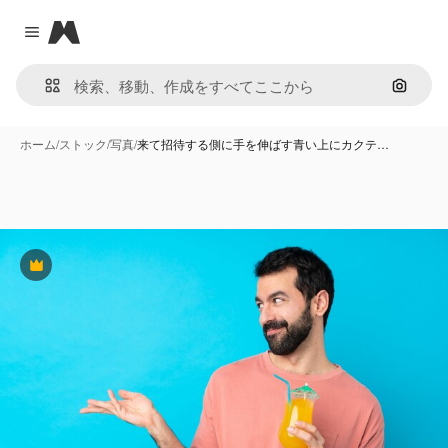
Magnific
Close menu
画像で
ホーム
/
ストック
/
写真
/
来て招待する側に手を伸ばす青い上にカクテ…
Premium