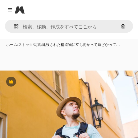
Magnific
Close menu
画像で
ホーム
/
ストック
/
写真
/
建設された構造物に立ち向かって遠ざかって…
Premium