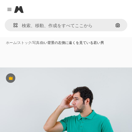
Magnific
Close menu
画像で
ホーム
/
ストック
/
写真
/
白い背景の左側に遠くを見ている若い男
Premium