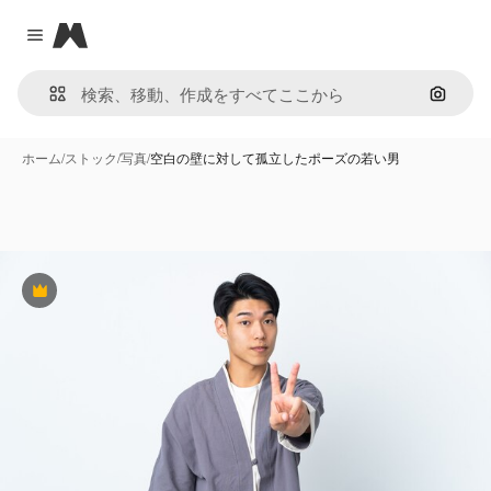
Magnific
Close menu
画像で
ホーム
/
ストック
/
写真
/
空白の壁に対して孤立したポーズの若い男
Premium