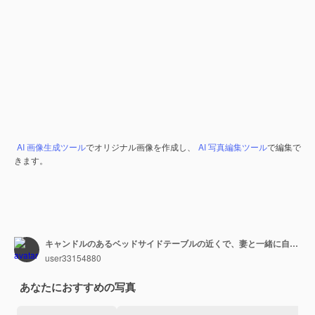
AI 画像生成ツール
でオリジナル画像を作成し、
AI 写真編集ツール
で編集で
きます。
キャンドルのあるベッドサイドテーブルの近くで、妻と一緒に自由落下姿勢で寝ている若い男が、パジャマを着てベッド全体を占めていました。
user33154880
あなたにおすすめの写真