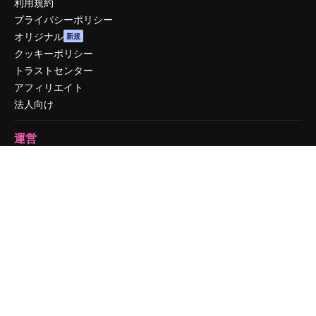
利用規約
プライバシーポリシー
オリジナル
新規
クッキーポリシー
トラストセンター
アフィリエイト
法人向け
運営
料金
会社概要
Reviews
採用情報
検索トレンド
ブログ
イベント
Slidesgo
コンテンツを販売する
プレスルーム