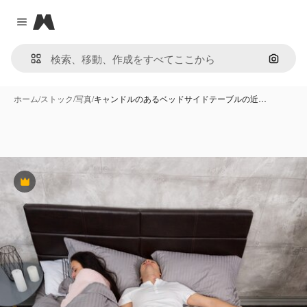
Magnific
Close menu
画像で
ホーム
/
ストック
/
写真
/
キャンドルのあるベッドサイドテーブルの近…
Premium