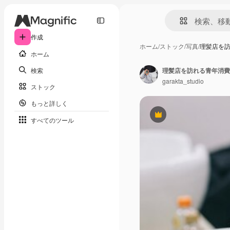
作成
ホーム
/
ストック
/
写真
/
理髪店を
ホーム
検索
garakta_studio
ストック
もっと詳しく
Premium
すべてのツール