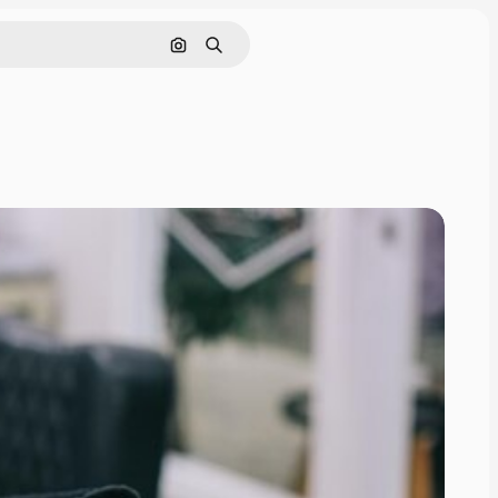
画像で検索
検索