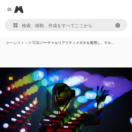
Magnific
Close menu
画像で
ホーム
/
ストック
/
写真
/
バーチャルリアリティメガネを着用し、マル…
Premium