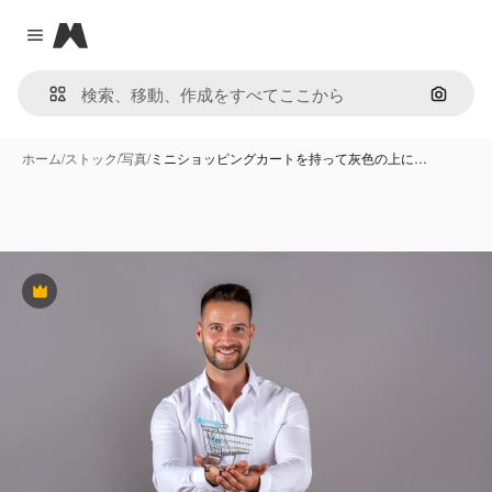
Magnific
Close menu
画像で
ホーム
/
ストック
/
写真
/
ミニショッピングカートを持って灰色の上に…
Premium