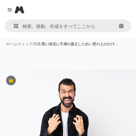
Magnific
Close menu
画像で
ホーム
/
ストック
/
写真
/
悪い状況に不満の孤立した白い壁の上のひげ…
Premium