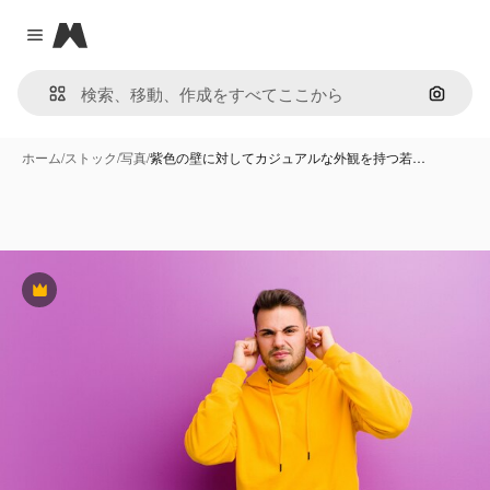
Magnific
Close menu
画像で
ホーム
/
ストック
/
写真
/
紫色の壁に対してカジュアルな外観を持つ若…
Premium