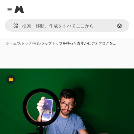
Magnific
Close menu
画像で
ホーム
/
ストック
/
写真
/
ラップトップを持った青年がビデオブログを…
Premium