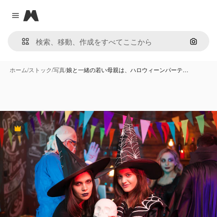
Magnific
Close menu
画像で
ホーム
/
ストック
/
写真
/
娘と一緒の若い母親は、ハロウィーンパーテ…
Premium