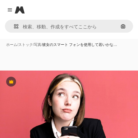
Magnific
Close menu
画像で
ホーム
/
ストック
/
写真
/
彼女のスマート フォンを使用して若いかな…
Premium