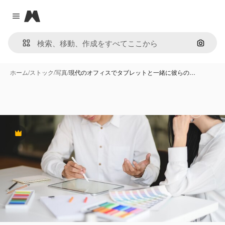
Magnific
Close menu
画像で
ホーム
/
ストック
/
写真
/
現代のオフィスでタブレットと一緒に彼らの…
Premium