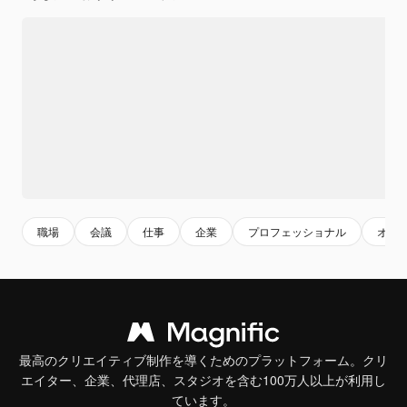
職場
会議
仕事
企業
プロフェッショナル
オフ
最高のクリエイティブ制作を導くためのプラットフォーム。クリ
エイター、企業、代理店、スタジオを含む100万人以上が利用し
ています。