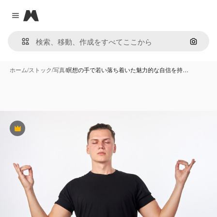
Magnific
Close menu
画像で
ホーム
/
ストック
/
写真
/
瞑想の手で若い落ち着いた魅力的な自信を持…
Premium