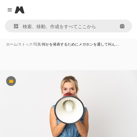
Magnific
Close menu
画像で
ホーム
/
ストック
/
写真
/
何かを発表するためにメガホンを通して叫ん…
Premium