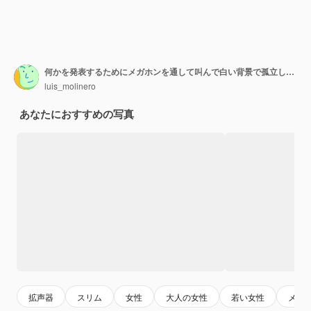
何かを発表するためにメガホンを通して叫んで白い背景で孤立した若いロシアの女性
luis_molinero
あなたにおすすめの写真
拡声器
スリム
女性
大人の女性
若い女性
メガ