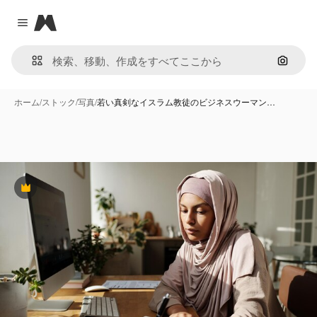
Magnific
Close menu
画像で
ホーム
/
ストック
/
写真
/
若い真剣なイスラム教徒のビジネスウーマン…
Premium