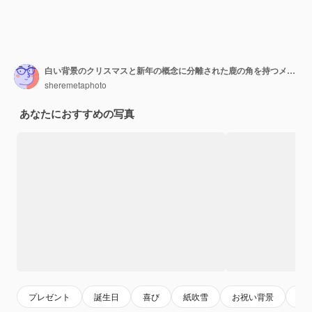
白い背景のクリスマスと新年の概念に分離された鹿の角を持つメガネで若い笑顔金髪女性
sheremetaphoto
あなたにおすすめの写真
プレゼント
誕生日
喜び
紙吹雪
お祝い背景
金