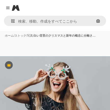
Magnific
Close menu
画像で
ホーム
/
ストック
/
写真
/
白い背景のクリスマスと新年の概念に分離さ…
Premium