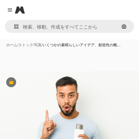
Magnific
Close menu
画像で
ホーム
/
ストック
/
写真
/
いくつかの素晴らしいアイデア、創造性の概…
Premium