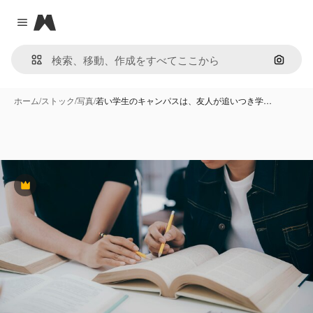
Magnific
Close menu
画像で
ホーム
/
ストック
/
写真
/
若い学生のキャンパスは、友人が追いつき学…
Premium